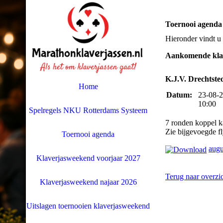
Toernooi agenda
Hieronder vindt u 
Aankomende klav
K.J.V. Drechtste
Home
Datum:
23-08-
10:00
Spelregels NKU Rotterdams Systeem
7 ronden koppel 
Zie bijgevoegde fl
Toernooi agenda
augu
Klaverjasweekend voorjaar 2027
Terug naar overzi
Klaverjasweekend najaar 2026
Uitslagen toernooien klaverjasweekend