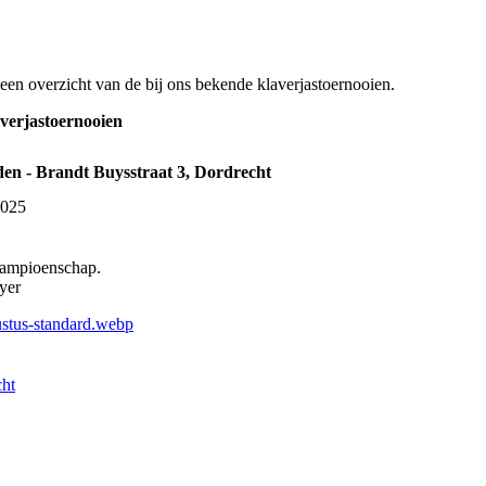
een overzicht van de bij ons bekende klaverjastoernooien.
erjastoernooien
den - Brandt Buysstraat 3, Dordrecht
2025
kampioenschap.
yer
stus-standard.webp
cht